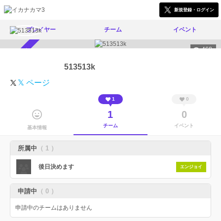
新規登録・ログイン
プレイヤー
チーム
イベント
468
スカウト受付中
513513k
𝕏 ページ
1
0
1
0
チーム
イベント
基本情報
所属中
（ 1 ）
後日決めます
エンジョイ
申請中
（ 0 ）
申請中のチームはありません