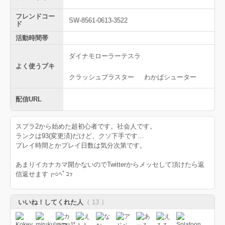
フレンドコー
SW-8561-0613-3522
ド
活動時間帯
ダイナモローラーテスラ
よく使うブキ
クラッシュブラスター
わかばシューター
配信URL
スプラ2から始めた超初心者です。社会人です。
ランクは93(変更済)だけど、クソ下手です…
プレイ時間とかプレイ日数は気分次第です。
あまりイカナカマ開かないのでTwitterからメッセして頂けたら返
信返せます┏○ﾍﾟｺｯ
いいね！してくれた人
（ 13 ）