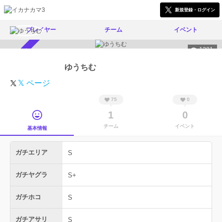
新規登録・ログイン
プレイヤー
チーム
イベント
1381
スカウト受付中
ゆうちむ
𝕏 ページ
75
0
1
0
チーム
イベント
基本情報
ガチエリア
S
ガチヤグラ
S+
ガチホコ
S
ガチアサリ
S