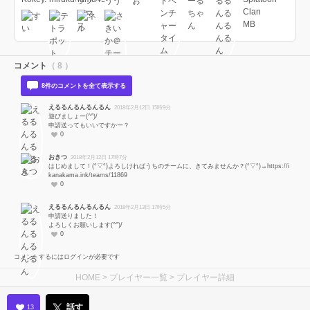
コメント
（ 8 ）
8件のコメントを全て表示する
えるるんるんるんるん
2018年2月12日 15時9分
遊びましょー(^^)/
申請送ってもいいですかー？
0
おきつ
2018年2月12日 17時7分
はじめまして！(°▽°)よろしければうちのチームに、きてみませんか？(°▽°)→https://i
kanakama.ink/teams/11869
0
えるるんるんるんるん
2018年2月13日 17時5分
申請送りました！
よろしくお願いします(^^)/
0
コメントするにはログインが必要です
HOME
>
プレイヤー一覧
> プレイヤー詳細
話す
13