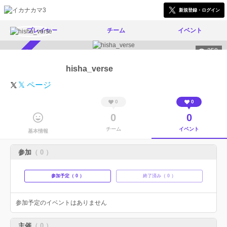
新規登録・ログイン
プレイヤー
チーム
イベント
358
スカウト受付中
hisha_verse
𝕏 ページ
0
0
0
0
チーム
イベント
基本情報
参加
（ 0 ）
参加予定（ 0 ）
終了済み（ 0 ）
参加予定のイベントはありません
主催
（ 0 ）