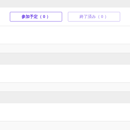
参加予定（ 0 ）
終了済み（ 0 ）