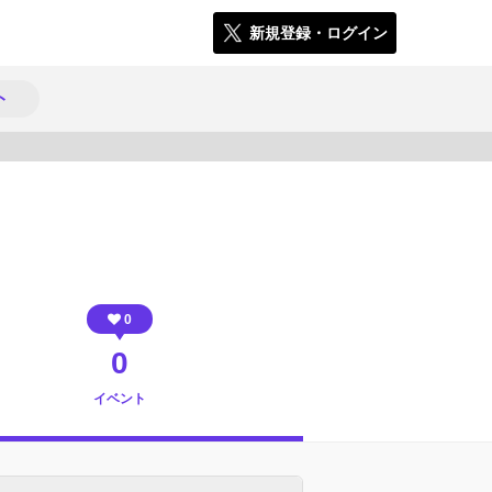
新規登録・ログイン
ト
807
0
0
イベント