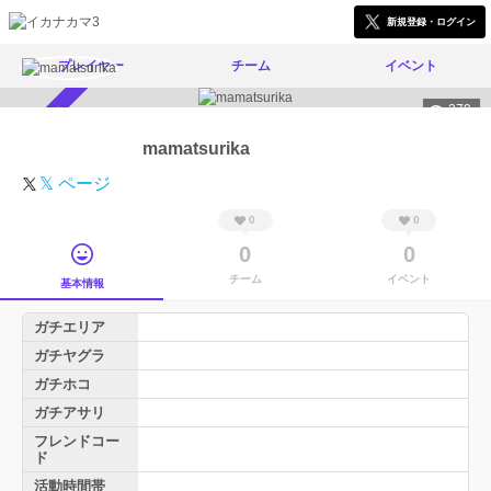
新規登録・ログイン
プレイヤー
チーム
イベント
279
スカウト受付中
mamatsurika
𝕏 ページ
0
0
0
0
チーム
イベント
基本情報
ガチエリア
ガチヤグラ
ガチホコ
ガチアサリ
フレンドコー
ド
活動時間帯