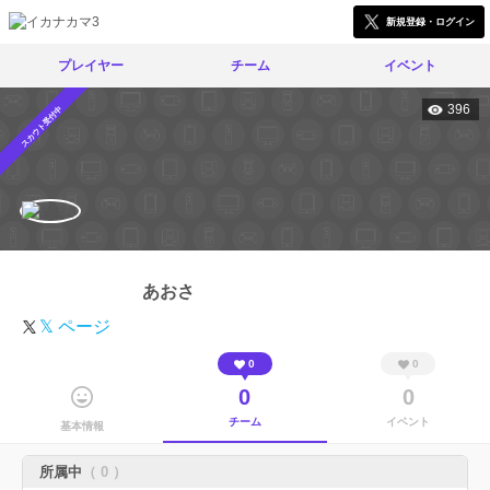
新規登録・ログイン
プレイヤー
チーム
イベント
396
スカウト受付中
あおさ
𝕏 ページ
0
0
0
0
チーム
イベント
基本情報
所属中
（ 0 ）