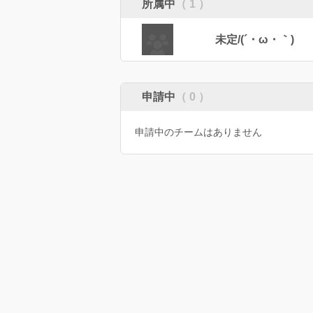
所属中
（ 1 ）
未定/(´・ω・｀)
申請中
（ 0 ）
申請中のチームはありません