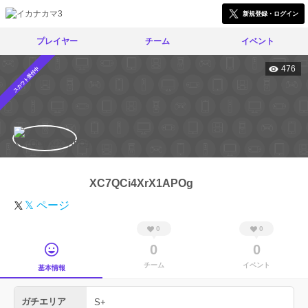
新規登録・ログイン
プレイヤー
チーム
イベント
476
スカウト受付中
XC7QCi4XrX1APOg
𝕏 ページ
0
0
0
0
チーム
イベント
基本情報
ガチエリア
S+