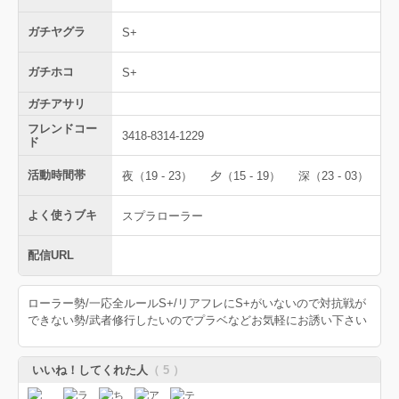
ガチヤグラ
S+
ガチホコ
S+
ガチアサリ
フレンドコー
3418-8314-1229
ド
活動時間帯
夜（19 - 23）
夕（15 - 19）
深（23 - 03）
よく使うブキ
スプラローラー
配信URL
ローラー勢/一応全ルールS+/リアフレにS+がいないので対抗戦が
できない勢/武者修行したいのでプラベなどお気軽にお誘い下さい
いいね！してくれた人
（ 5 ）