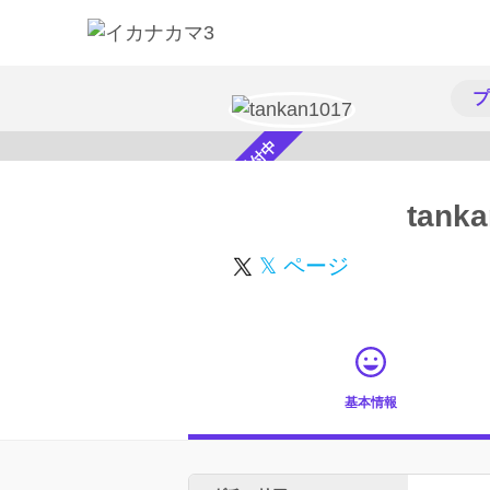
プ
スカウト受付中
tank
𝕏 ページ
基本情報