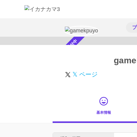
プ
スカウト受付中
game
𝕏 ページ
基本情報