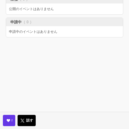
公開のイベントはありません
申請中
（ 0 ）
申請中のイベントはありません
話す
2