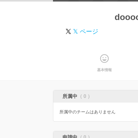
dooo
𝕏 ページ
基本情報
所属中
（ 0 ）
所属中のチームはありません
申請中
（ 0 ）