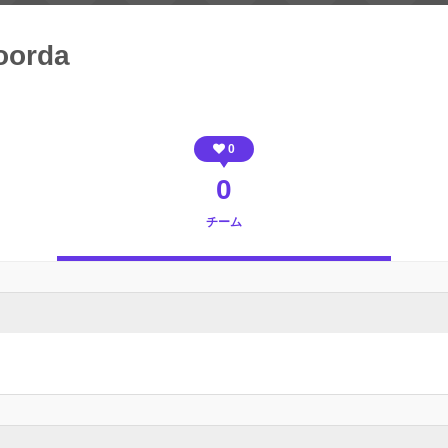
oorda
0
0
チーム