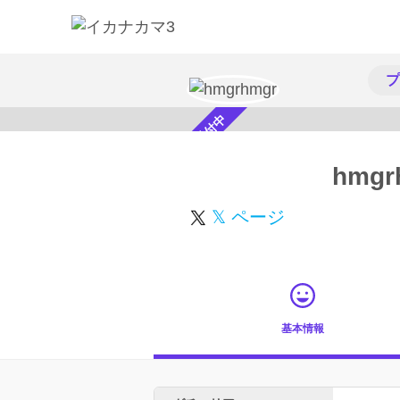
プ
スカウト受付中
hmgr
𝕏 ページ
基本情報