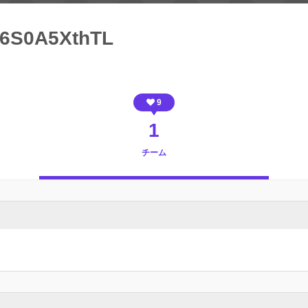
Z6S0A5XthTL
9
1
チーム
）