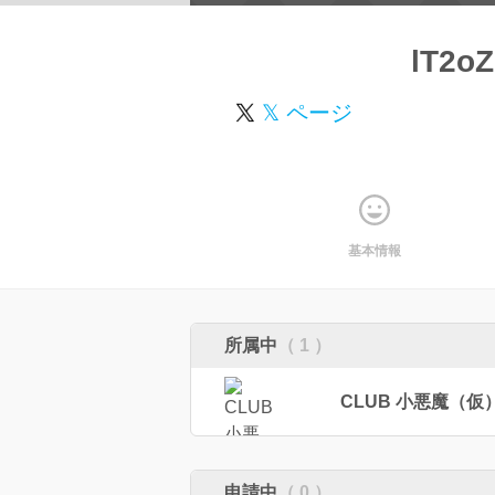
lT2o
𝕏 ページ
基本情報
所属中
（ 1 ）
CLUB 小悪魔（仮
申請中
（ 0 ）