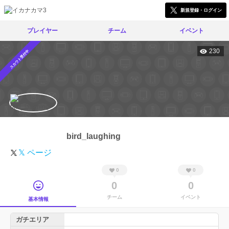
新規登録・ログイン
プレイヤー
チーム
イベント
230
スカウト受付中
bird_laughing
𝕏 ページ
0
0
0
0
チーム
イベント
基本情報
ガチエリア