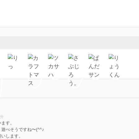
2分
います。
遊べそうですね〜(^^♪
願いします。