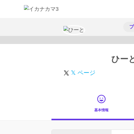
プ
ひー
𝕏 ページ
基本情報