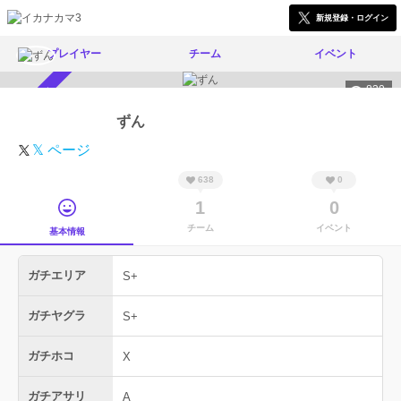
新規登録・ログイン
プレイヤー
チーム
イベント
830
スカウト受付中
ずん
𝕏 ページ
638
0
1
0
チーム
イベント
基本情報
ガチエリア
S+
ガチヤグラ
S+
ガチホコ
X
ガチアサリ
A