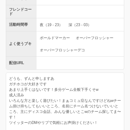
フレンドコー
ド
活動時間帯
夜（19 - 23）
深（23 - 03）
ボールドマーカー
オーバーフロッシャー
よく使うブキ
オーバーフロッシャーデコ
配信URL
どうも、ずんと申しますあ
ガチホコが大好きです
あまり上手くはないです！多分ゲーム全般下手くそw
成人済み
いろんな方と楽しく遊びたい！まぁコミュ症なんですけどねwチー
ム掛け持ちしてもいいところ、名前にチーム名つけないでいいと
ころ、主にディスコ会話、みんな優しいとこwのチーム探してま〜
す！
ツイッターのDMやリプで気軽にお声掛けください！