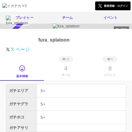
新規登録・ログイン
プレイヤー
チーム
イベント
702
スカウト受付中
fura_splatoon
𝕏 ページ
11
0
4
0
チーム
イベント
基本情報
ガチエリア
S+
ガチヤグラ
S+
ガチホコ
S+
ガチアサリ