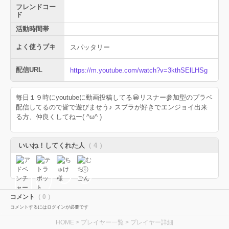
フレンドコー
ド
活動時間帯
よく使うブキ
スパッタリー
配信URL
https://m.youtube.com/watch?v=3kthSElLHSg
毎日１９時にyoutubeに動画投稿してる😀リスナー参加型のプラベ
配信してるので皆で遊びませう♪ スプラが好きでエンジョイ出来
る方、仲良くしてねー( ^ω^ )
いいね！してくれた人
（ 4 ）
コメント
（ 0 ）
コメントするにはログインが必要です
HOME
>
プレイヤー一覧
> プレイヤー詳細