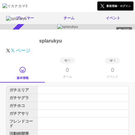
新規登録・ログイン
プレイヤー
チーム
イベント
325
スカウト受付中
splarukyu
𝕏 ページ
0
0
0
0
チーム
イベント
基本情報
ガチエリア
ガチヤグラ
ガチホコ
ガチアサリ
フレンドコー
ド
活動時間帯