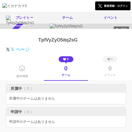
新規登録・ログイン
プレイヤー
チーム
イベント
308
スカウト受付中
TpfVyZyO5itq2sG
𝕏 ページ
0
0
0
0
チーム
イベント
基本情報
所属中
（ 0 ）
所属中のチームはありません
申請中
（ 0 ）
申請中のチームはありません