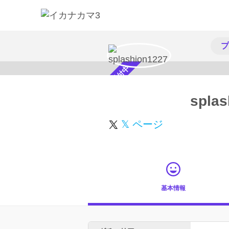
プ
スカウト受付中
splas
𝕏 ページ
基本情報