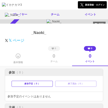
新規登録・ログイン
プレイヤー
チーム
イベント
409
スカウト受付中
_Naoki_
𝕏 ページ
0
0
0
0
チーム
イベント
基本情報
参加
（ 0 ）
参加予定（ 0 ）
終了済み（ 0 ）
参加予定のイベントはありません
主催
（ 0 ）