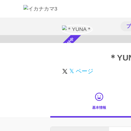
プ
スカウト受付中
＊YU
𝕏 ページ
基本情報