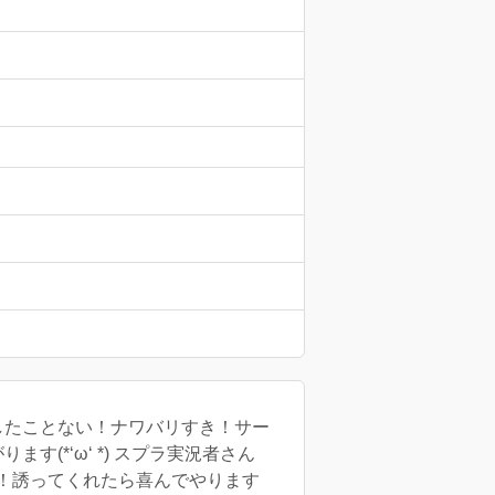
したことない！ナワバリすき！サー
(*‘ω‘ *) スプラ実況者さん
ん！誘ってくれたら喜んでやります