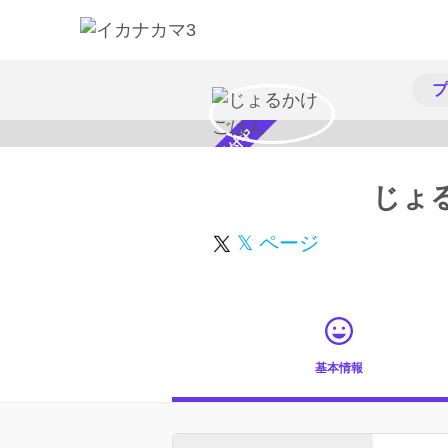
プ
スカウト受付中
じょ
𝕏 ページ
基本情報