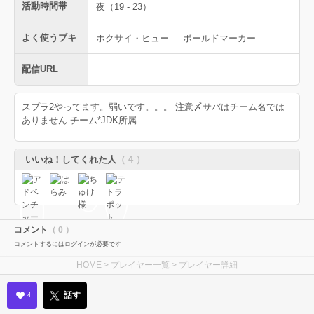
活動時間帯
夜（19 - 23）
よく使うブキ
ホクサイ・ヒュー
ボールドマーカー
配信URL
スプラ2やってます。弱いです。。。 注意〆サバはチーム名では
ありません チーム*JDK所属
いいね！してくれた人
（ 4 ）
コメント
（ 0 ）
コメントするにはログインが必要です
HOME
>
プレイヤー一覧
> プレイヤー詳細
話す
4