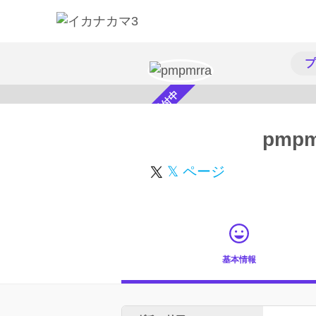
プ
スカウト受付中
pmpm
𝕏 ページ
基本情報