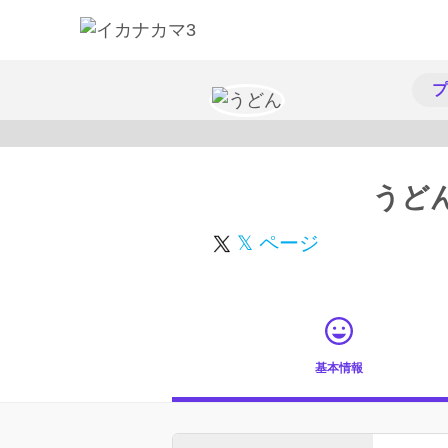
プ
うど
𝕏 ページ
基本情報