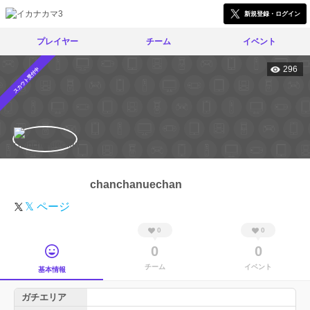
新規登録・ログイン
プレイヤー
チーム
イベント
296
スカウト受付中
chanchanuechan
𝕏 ページ
0
0
0
0
チーム
イベント
基本情報
ガチエリア