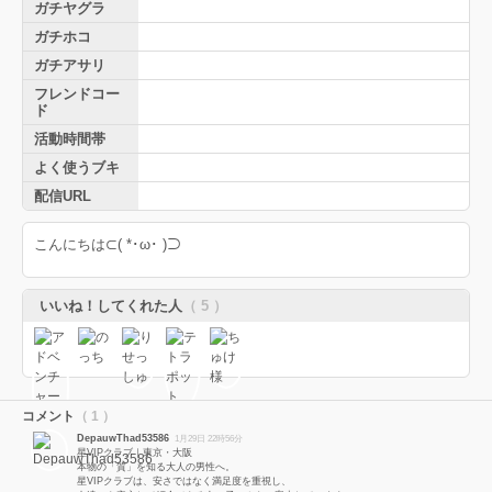
ガチヤグラ
ガチホコ
ガチアサリ
フレンドコー
ド
活動時間帯
よく使うブキ
配信URL
こんにちは⊂( *･ω･ )⊃
いいね！してくれた人
（ 5 ）
コメント
（ 1 ）
DepauwThad53586
1月29日 22時56分
星VIPクラブ｜東京・大阪
本物の「質」を知る大人の男性へ。
星VIPクラブは、安さではなく満足度を重視し、