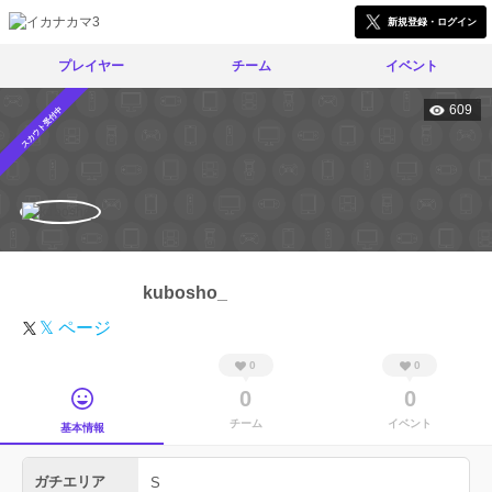
新規登録・ログイン
プレイヤー
チーム
イベント
609
スカウト受付中
kubosho_
𝕏 ページ
0
0
0
0
チーム
イベント
基本情報
ガチエリア
S