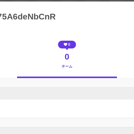
75A6deNbCnR
0
0
チーム