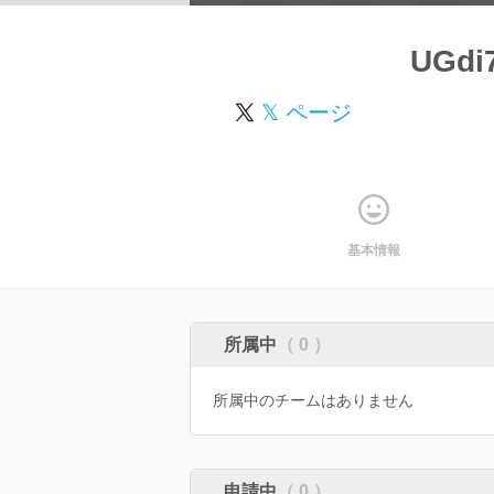
UGdi
𝕏 ページ
基本情報
所属中
（ 0 ）
所属中のチームはありません
申請中
（ 0 ）