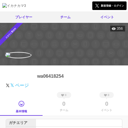
新規登録・ログイン
プレイヤー
チーム
イベント
356
スカウト受付中
wa06418254
𝕏 ページ
0
0
0
0
チーム
イベント
基本情報
ガチエリア