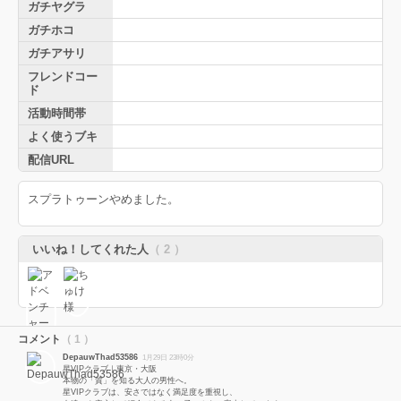
ガチヤグラ
ガチホコ
ガチアサリ
フレンドコー
ド
活動時間帯
よく使うブキ
配信URL
スプラトゥーンやめました。
いいね！してくれた人
（ 2 ）
コメント
（ 1 ）
DepauwThad53586
1月29日 23時0分
星VIPクラブ｜東京・大阪
本物の「質」を知る大人の男性へ。
星VIPクラブは、安さではなく満足度を重視し、