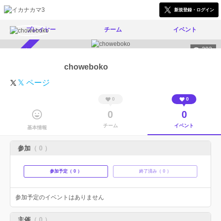
新規登録・ログイン
プレイヤー
チーム
イベント
303
スカウト受付中
choweboko
𝕏 ページ
0
0
0
0
チーム
イベント
基本情報
参加
（ 0 ）
参加予定（ 0 ）
終了済み（ 0 ）
参加予定のイベントはありません
主催
（ 0 ）