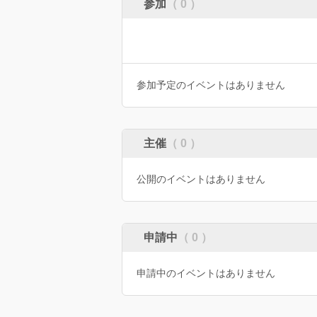
参加
（ 0 ）
参加予定のイベントはありません
主催
（ 0 ）
公開のイベントはありません
申請中
（ 0 ）
申請中のイベントはありません