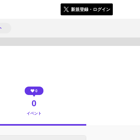
新規登録・ログイン
ト
275
0
0
イベント