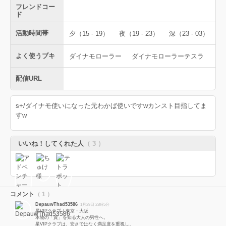
フレンドコー
ド
活動時間帯
夕（15 - 19）
夜（19 - 23）
深（23 - 03）
よく使うブキ
ダイナモローラー
ダイナモローラーテスラ
配信URL
s+/ダイナモ使いになった元わかば使いですwカンスト目指してま
すw
いいね！してくれた人
（ 3 ）
コメント
（ 1 ）
DepauwThad53586
1月29日 23時5分
星VIPクラブ｜東京・大阪
本物の「質」を知る大人の男性へ。
星VIPクラブは、安さではなく満足度を重視し、