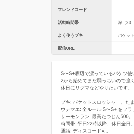
フレンドコード
活動時間帯
深（23 -
よく使うブキ
バケッ
配信URL
S〜S+底辺で漂っているバケツ使
2から始めてまだ弱っちいので強く
休日にリグマなどやりたいです。
ブキ: バケットスロッシャー、た
ウデマエ: 全ルール S〜S+ をフ
サーモンラン: 最高たつじん500。
時間帯: 平日22時以降、休日全日
通話: ディスコード可。