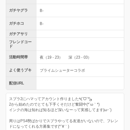
ガチヤグラ
B-
ガチホコ
B-
ガチアサリ
フレンドコー
ド
活動時間帯
夜（19 - 23）
深（23 - 03）
よく使うブキ
プライムシューターコラボ
配信URL
スプラ2にハマってアカウント作りました٩(ˊᗜˋ*)و
2から始めたのでとても下手くそだけど奮闘中(*´ω｀*)
インクの海は知れば知るほど深いなーって実感してます|ω･`)
周りはPS4勢ばかりでスプラやってる友達がいないので、フレン
ドになってくれる方募集です(*´∀｀)