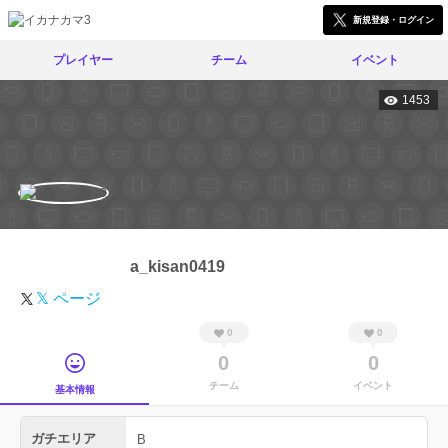
新規登録・ログイン
プレイヤー
チーム
イベント
1453
a_kisan0419
𝕏 ページ
0
0
0
0
チーム
イベント
基本情報
ガチエリア
B