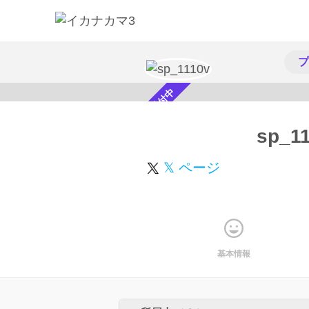
プ
スカウト受付中
sp_1
𝕏 ページ
基本情報