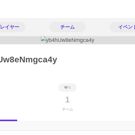
レイヤー
チーム
イベン
Uw8eNmgca4y
0
1
チーム