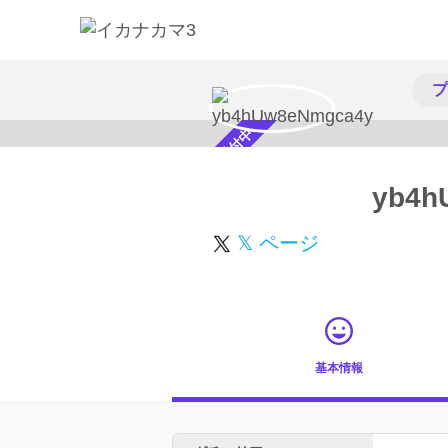
プ
スカウト受付中
yb4h
𝕏 ページ
基本情報