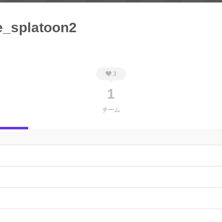
e_splatoon2
3
1
チーム