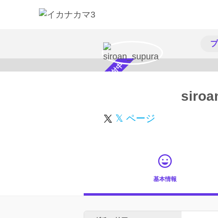
プ
スカウト受付中
siroa
𝕏 ページ
基本情報