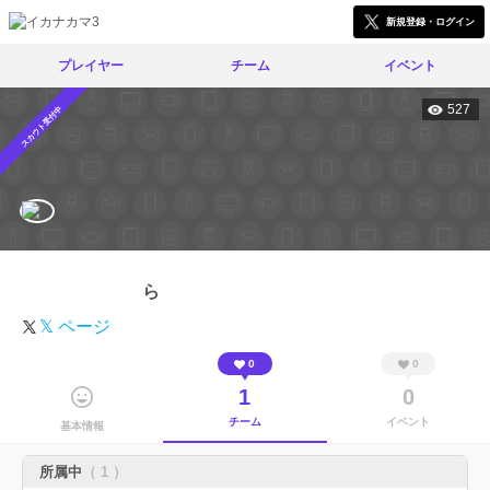
新規登録・ログイン
プレイヤー
チーム
イベント
527
スカウト受付中
ら
𝕏 ページ
0
0
1
0
チーム
イベント
基本情報
所属中
（ 1 ）