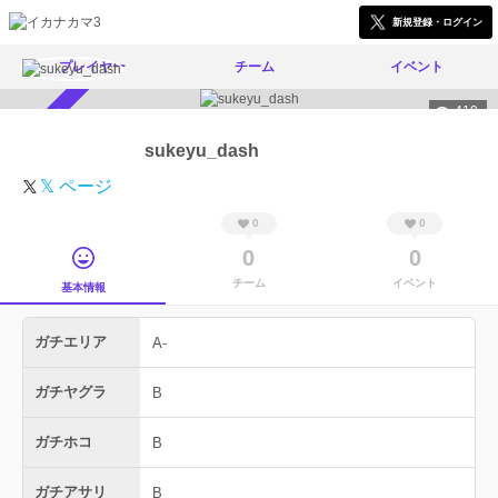
新規登録・ログイン
プレイヤー
チーム
イベント
419
スカウト受付中
sukeyu_dash
𝕏 ページ
0
0
0
0
チーム
イベント
基本情報
ガチエリア
A-
ガチヤグラ
B
ガチホコ
B
ガチアサリ
B