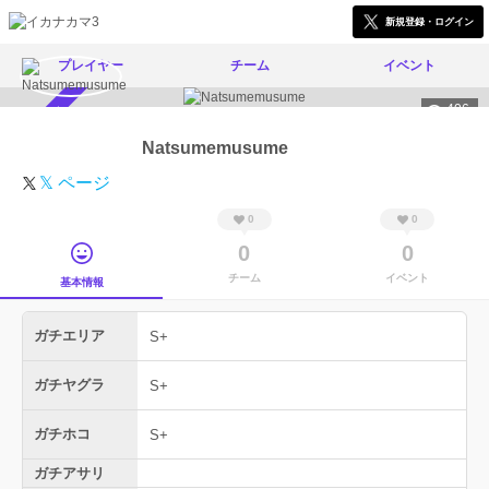
新規登録・ログイン
プレイヤー
チーム
イベント
406
スカウト受付中
Natsumemusume
𝕏 ページ
0
0
0
0
チーム
イベント
基本情報
ガチエリア
S+
ガチヤグラ
S+
ガチホコ
S+
ガチアサリ