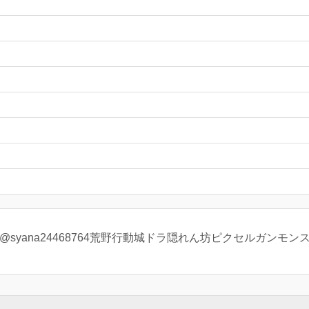
syana24468764荒野行動城ドラ隠れん坊ピクセルガンモン