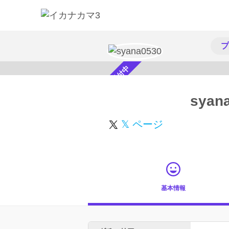
プ
スカウト受付中
syan
𝕏 ページ
基本情報