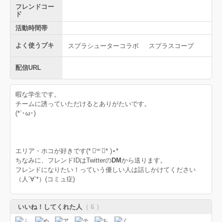
フレンドコー
ド
活動時間帯
よく使うブキ
スプラシューターコラボ
スプラスコープ
配信URL
暇な学生です。
チームに誘っていただけるとありがたいです。
(*`･ω･)ゞ
エリア・ホコが好きです(* ॑꒳ ॑* )⋆*
ちなみに、フレンドIDはTwitterの
DM
から送ります。
フレンドになりたい！っていう優しい人は話しかけてください
（人´∀`*）(コミュ症)
いいね！してくれた人
（ 6 ）