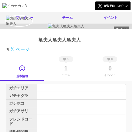
新規登録・ログイン
プレイヤー
チーム
イベント
459
亀夫人亀夫人亀夫人
𝕏 ページ
5
0
1
0
チーム
イベント
基本情報
ガチエリア
ガチヤグラ
ガチホコ
ガチアサリ
フレンドコー
ド
活動時間帯