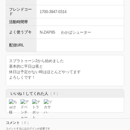
フレンドコー
1700-3947-0314
ド
活動時間帯
よく使うブキ
N-ZAP85
わかばシューター
配信URL
スプラトゥーン2から始めました
基本的に平日は夜と
休日は予定がない時はほとんどやってます
よろしくです！
いいね！してくれた人
（ 4 ）
コメント
（ 0 ）
コメントするにはログインが必要です