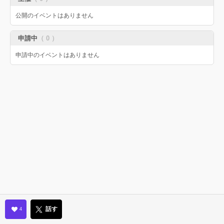
公開のイベントはありません
申請中
（ 0 ）
申請中のイベントはありません
話す
4