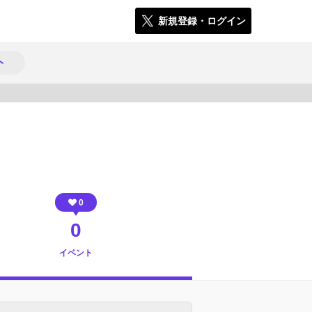
新規登録・ログイン
ト
327
0
0
イベント