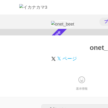
プ
スカウト受付中
onet_
𝕏 ページ
基本情報