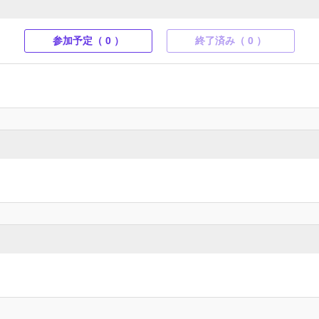
参加予定（ 0 ）
終了済み（ 0 ）